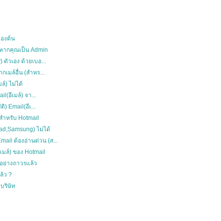
้องต้น
้ หากคุณเป็น Admin
) ตัวเอง ด้วยเบอ...
กเมล์อื่น (สำหร...
ล์) ไม่ได้
il(อีเมล์) จา...
ิ) Email(อีเ...
k สำหรับ Hotmail
Pad,Samsung) ไม่ได้
ail ต้องอ่านด่วน (ส...
อีเมล์) ของ Hotmail
ไปอย่างถาวรแล้ว
แล้ว ?
อบริษัท