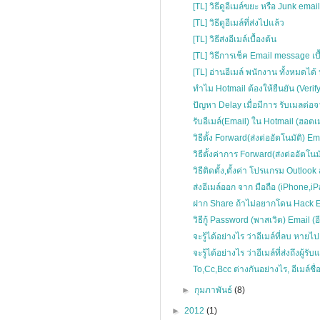
[TL] วิธีดูอีเมล์ขยะ หรือ Junk email
[TL] วิธีดูอีเมล์ที่ส่งไปแล้ว
[TL] วิธีส่งอีเมล์เบื้องต้น
[TL] วิธีการเช็ค Email message เบื
[TL] อ่านอีเมล์ พนักงาน ทั้งหมดได
ทำไม Hotmail ต้องให้ยืนยัน (Verify
ปัญหา Delay เมื่อมีการ รับเมลต่อจา
รับอีเมล์(Email) ใน Hotmail (ฮอตเม
วิธีตั้ง Forward(ส่งต่ออัตโนมัติ) Ema
วิธีตั้งค่าการ Forward(ส่งต่ออัตโนมัต
วิธีติดตั้ง,ตั้งค่า โปรแกรม Outloo
ส่งอีเมล์ออก จาก มือถือ (iPhone,i
ฝาก Share ถ้าไม่อยากโดน Hack Em
วิธีกู้ Password (พาสเวิด) Email (
จะรู้ได้อย่างไร ว่าอีเมล์ที่ลบ หาย
จะรู้ได้อย่างไร ว่าอีเมล์ที่ส่งถึงผู้รับ
To,Cc,Bcc ต่างกันอย่างไร, อีเมล์ชื่
►
กุมภาพันธ์
(8)
►
2012
(1)