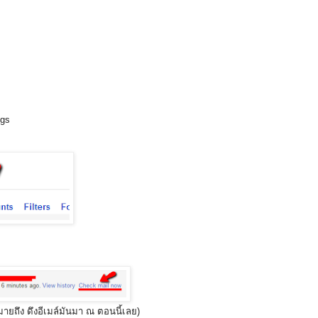
ngs
มายถึง ดึงอีเมล์มันมา ณ ตอนนี้เลย)