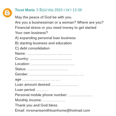
Trust Maria
3 มิถุนายน 2563 เวลา 13:38
May the peace of God be with you.
Are you a businessman or a woman? Where are you?
Financial stress or you need money to get started
Your own business?
A) expanding personal loan business
B) starting business and education
C) debt consolidation
Name: ............................ ..............
Country: .........................................
Location: ..........................................
Status: .......................................
Gender: ................................................ ...
age ........................... ... ....
Loan amount desired: .........................
Loan period: ...........
Personal mobile phone number: .......................
Monthly income: .....................
Thank you and God bless.
Email: mrsmarissmithloanhome@hotmail.com