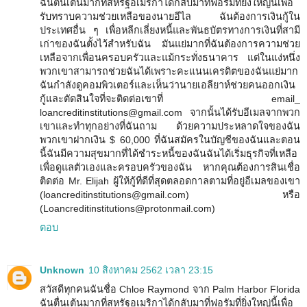
ฉันตื่นเต้นมากที่สหรัฐอเมริกาได้กลับมาที่ฟอรัมที่ยิ่งใหญ่นี้เพื่อ
รับทราบความช่วยเหลือของนายอีไล ฉันต้องการเงินกู้ใน
ประเทศอื่น ๆ เพื่อหลีกเลี่ยงหนี้และพันธบัตรทางการเงินที่สามี
เก่าของฉันตั้งไว้สำหรับฉัน มันแย่มากที่ฉันต้องการความช่วย
เหลือจากเพื่อนครอบครัวและแม้กระทั่งธนาคาร แต่ในแง่หนึ่ง
พวกเขาสามารถช่วยฉันได้เพราะคะแนนเครดิตของฉันแย่มาก
ฉันกำลังดูคอมพิวเตอร์และเห็นว่านายเอลียาห์ช่วยคนออกเงิน
กู้และตัดสินใจที่จะติดต่อเขาที่ email_
loancreditinstitutions@gmail.com จากนั้นได้รับอีเมลจากพวก
เขาและทำทุกอย่างที่ฉันถาม ด้วยความประหลาดใจของฉัน
พวกเขาฝากเงิน $ 60,000 ที่ฉันสมัครในบัญชีของฉันและตอน
นี้ฉันมีความสุขมากที่ได้ชำระหนี้ของฉันฉันได้เริ่มธุรกิจที่เหลือ
เพื่อดูแลตัวเองและครอบครัวของฉัน หากคุณต้องการสินเชื่อ
ติดต่อ Mr. Elijah ผู้ให้กู้ที่ดีที่สุดตลอดกาลตามที่อยู่อีเมลของเขา
(loancreditinstitutions@gmail.com) หรือ
(Loancreditinstitutions@protonmail.com)
ตอบ
Unknown
10 สิงหาคม 2562 เวลา 23:15
สวัสดีทุกคนฉันชื่อ Chloe Raymond จาก Palm Harbor Florida
ฉันตื่นเต้นมากที่สหรัฐอเมริกาได้กลับมาที่ฟอรัมที่ยิ่งใหญ่นี้เพื่อ