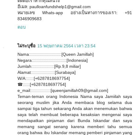
ติดต่อเราหากคุณสนใจ
อีเมล: paulloanfundshelp1@gmail.com
หมายเลข Whats-app อย่างเป็นทางการของเรา: +91
8346909683
ตอบ
ไม่ระบุชื่อ
15 พฤษภาคม 2564 เวลา 23:54
Nama:::::::::::::::::::::::::::[Queen Jamillah]
Negara:::::::::::::::::::::::::::::[Indonesia]
Jumlah:::::::::::::::::::[Rp.9,8 miliar]
Alamat::::::::::::::::::::[Surabaya]
W/A:::::::[+6287818697754]
☎::::::[+6287818697754]
e_mail:::::::::::::::::[queenjamillah09@gmail.com]
Teman-teman orang Indonesia Nama saya Jamiilah saya
seorang muslim jika Anda membaca blog selama dua
sampai tiga tahun sekarang Anda akan menemukan bahwa
saya telah membuat beberapa kesaksian mengenai saya
mendapatkan pinjaman dari Bunda Iskandar dan saya
memang sangat senang karena memberi tahu semua
orang bahwa ibu Iskandar memang pemberi pinjaman yang