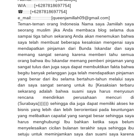
W/A:::::::[+6287818697754]
☎::::::[+6287818697754]
e_mail:::::::::::::::::[queenjamillah09@gmail.com]
Teman-teman orang Indonesia Nama saya Jamiilah saya
seorang muslim jika Anda membaca blog selama dua
sampai tiga tahun sekarang Anda akan menemukan bahwa
saya telah membuat beberapa kesaksian mengenai saya
mendapatkan pinjaman dari Bunda Iskandar dan saya
memang sangat senang karena memberi tahu semua
orang bahwa ibu Iskandar memang pemberi pinjaman yang
sangat tulus dan juga saya dapat membuktikan fakta bahwa
begitu banyak pelanggan juga telah mendapatkan pinjaman
yang benar dari ibu selama bertahun-tahun melalui saya
dan saya sangat senang untuk itu [Kesaksian terbaru
sekarang adalah bahwa suami saya harus menyusun
rencana mendirikan perusahaan mencuri di
(Surabaya))))))) sehingga dia juga dapat memiliki akses ke
bisnis yang lebih dan lebih berorientasi pada keuntungan
yang melibatkan capaital yang sangat besar sehingga saya
harus menghubungi Ibu bahkan ketika saya belum
menyelesaikan cicilan bulanan terakhir saya sehingga ibu
setuju untuk meminjamkan saya dan suami saya karena