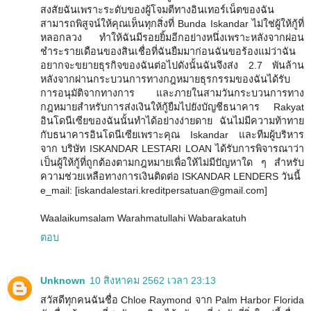
สงสัยฉันเพราะระดับของผู้โจมตีทางอินเทอร์เน็ตของฉัน
สามารถพิสูจน์ให้คุณเห็นทุกสิ่งที่ Bunda Iskandar ไม่ใช่ผู้ให้กู้ที่
หลอกลวง ทำให้ฉันมีรอยยิ้มอีกอย่างหนึ่งเพราะหลังจากผ่อน
ชำระรายเดือนของสินเชื่อที่ฉันยืมมาก่อนฉันขอร้องแม่ว่าฉัน
อยากจะขยายธุรกิจของฉันต่อไปดังนั้นฉันจึงส่ง 2.7 พันล้าน
หลังจากผ่านกระบวนการทางกฎหมายธุรกรรมของฉันได้รับ
การอนุมัติจากทางการ และภายในสามวันกระบวนการทาง
กฎหมายสำหรับการส่งเงินให้กู้ยืมไปยังบัญชีธนาคาร Rakyat
อินโดนีเซียของฉันนั้นทำได้อย่างง่ายดาย ฉันไม่มีความท้าทาย
กับธนาคารอินโดนีเซียเพราะคุณ Iskandar และทีมผู้บริหาร
จาก บริษัท ISKANDAR LESTARI LOAN ได้รับการพิจารณาว่า
เป็นผู้ให้กู้ที่ถูกต้องตามกฎหมายเพื่อให้ไม่มีปัญหาใด ๆ สำหรับ
ความช่วยเหลือทางการเงินติดต่อ ISKANDAR LENDERS วันนี้
e_mail: [iskandalestari.kreditpersatuan@gmail.com]
Waalaikumsalam Warahmatullahi Wabarakatuh
ตอบ
Unknown
10 สิงหาคม 2562 เวลา 23:13
สวัสดีทุกคนฉันชื่อ Chloe Raymond จาก Palm Harbor Florida