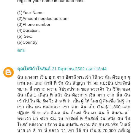
register your name in our data base.
(1)Your Name:
(2)Amount needed as loan:
(3)Phone number:
(4)Duration:
(5) Sex:
(6)Country
ตอบ
คุณโมนิก้าโรลันด์
21 มิถุนายน 2562 เวลา 18:44
ฉัน นาง มา เรี ย ฮุ ก จาก อิตาลี พระเจ้า ให้ พร ฉัน ด้วย ลูก ๆ
สาม คน และ สามี ที่ รัก ฉัน สัญญา ว่า จะ แบ่งปัน ประจักษ์
พยาน นี้ เพราะ ความ โปรดปราน ของ พระเจ้า ใน ชีวิต ของ
ฉัน เมื่อ 1 เดือน ที่ แล้ว ฉัน ต้องการ เงิน มาก จาก นั้น ฉัน
เข้าไป ใน มือ ผิด วิ่ง อ้าง ที่ ว่า เป็น ผู้ ให้ โดย กู้ สินเชื่อ ไม่รู้ ว่า
เขา เป็น คน หลอกลวง เขา จาก ฉัน เก็บ เงิน $ 1,860 และ
ปฏิเสธ ที่ จะ ส่ง อีเมล ฉัน ตั้งแต่ นั้น มา ฉัน ก็ สับสน แ ่
พระเจ้า มา ช่วย ฉัน วัน อาทิตย์ ที่ ซื่อสัตย์ วัน หนึ่ง ฉัน ไป
โบสถ์ หลังจาก บริการ ฉัน แบ่งปัน ความ คิด กับ สมาชิก โบสถ์
นาย เอ ลี ยา ห์ กล่าว ว่า เขา ได้ รับ เงิน $ 70,000 เหรียญ