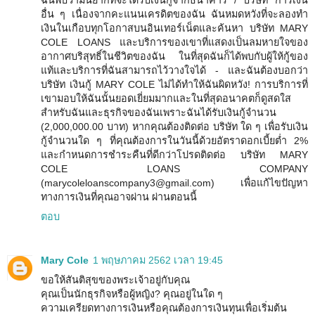
ฉันพบว่ามันยากที่จะได้รับเงินกู้จากธนาคาร / บริษัท การเงิน
อื่น ๆ เนื่องจากคะแนนเครดิตของฉัน ฉันหมดหวังที่จะลองทำ
เงินในเกือบทุกโอกาสบนอินเทอร์เน็ตและค้นหา บริษัท MARY
COLE LOANS และบริการของเขาที่แสดงเป็นลมหายใจของ
อากาศบริสุทธิ์ในชีวิตของฉัน ในที่สุดฉันก็ได้พบกับผู้ให้กู้ของ
แท้และบริการที่ฉันสามารถไว้วางใจได้ - และฉันต้องบอกว่า
บริษัท เงินกู้ MARY COLE ไม่ได้ทำให้ฉันผิดหวัง! การบริการที่
เขามอบให้ฉันนั้นยอดเยี่ยมมากและในที่สุดอนาคตก็ดูสดใส
สำหรับฉันและธุรกิจของฉันเพราะฉันได้รับเงินกู้จำนวน
(2,000,000.00 บาท) หากคุณต้องติดต่อ บริษัท ใด ๆ เพื่อรับเงิน
กู้จำนวนใด ๆ ที่คุณต้องการในวันนี้ด้วยอัตราดอกเบี้ยต่ำ 2%
และกำหนดการชำระคืนที่ดีกว่าโปรดติดต่อ บริษัท MARY
COLE LOANS COMPANY
(marycoleloanscompany3@gmail.com) เพื่อแก้ไขปัญหา
ทางการเงินที่คุณอาจผ่าน ผ่านตอนนี้
ตอบ
Mary Cole
1 พฤษภาคม 2562 เวลา 19:45
ขอให้สันติสุขของพระเจ้าอยู่กับคุณ
คุณเป็นนักธุรกิจหรือผู้หญิง? คุณอยู่ในใด ๆ
ความเครียดทางการเงินหรือคุณต้องการเงินทุนเพื่อเริ่มต้น