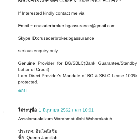
BROKERS ARE WELCOME & 100% PROTECTED!!!
If Interested kindly contact me via
Email:~ crusaderbroker.bgassurance@gmail.com
Skype ID:crusaderbroker.bgassurance
serious enquiry only.
Genuine Provider for BG/SBLC(Bank Guarantee/Standby
Letter of Credit)
I am Direct Provider's Mandate of BG & SBLC Lease 100%
protected.
ตอบ
ไม่ระบุชื่อ
1 มิถุนายน 2562 เวลา 10:01
Assalamualaikum Warahmatullahi Wabarakatuh
ประเทศ: อินโดนีเซีย
ชื่อ: Queen Jamillah