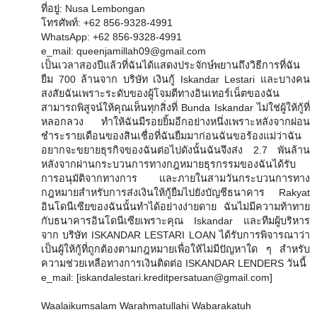
ที่อยู่: Nusa Lembongan
โทรศัพท์: +62 856-9328-4991
WhatsApp: +62 856-9328-4991
e_mail: queenjamillah09@gmail.com
เป็นเวลาสองปีแล้วที่ฉันได้แสดงประจักษ์พยานถึงวิธีการที่ฉัน
ยืม 700 ล้านจาก บริษัท เงินกู้ Iskandar Lestari และบางคน
สงสัยฉันเพราะระดับของผู้โจมตีทางอินเทอร์เน็ตของฉัน
สามารถพิสูจน์ให้คุณเห็นทุกสิ่งที่ Bunda Iskandar ไม่ใช่ผู้ให้กู้ที่
หลอกลวง ทำให้ฉันมีรอยยิ้มอีกอย่างหนึ่งเพราะหลังจากผ่อน
ชำระรายเดือนของสินเชื่อที่ฉันยืมมาก่อนฉันขอร้องแม่ว่าฉัน
อยากจะขยายธุรกิจของฉันต่อไปดังนั้นฉันจึงส่ง 2.7 พันล้าน
หลังจากผ่านกระบวนการทางกฎหมายธุรกรรมของฉันได้รับ
การอนุมัติจากทางการ และภายในสามวันกระบวนการทาง
กฎหมายสำหรับการส่งเงินให้กู้ยืมไปยังบัญชีธนาคาร Rakyat
อินโดนีเซียของฉันนั้นทำได้อย่างง่ายดาย ฉันไม่มีความท้าทาย
กับธนาคารอินโดนีเซียเพราะคุณ Iskandar และทีมผู้บริหาร
จาก บริษัท ISKANDAR LESTARI LOAN ได้รับการพิจารณาว่า
เป็นผู้ให้กู้ที่ถูกต้องตามกฎหมายเพื่อให้ไม่มีปัญหาใด ๆ สำหรับ
ความช่วยเหลือทางการเงินติดต่อ ISKANDAR LENDERS วันนี้
e_mail: [iskandalestari.kreditpersatuan@gmail.com]
Waalaikumsalam Warahmatullahi Wabarakatuh