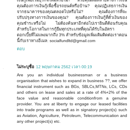
เงินกู้เพื่อเริ่มธุรกิจใหม่หรือไม่? หรือคุณล่มสลายทางการเงิน
คุณต้องการเงินกู้เพื่อซื้อรถยนต์หรือบ้าน? คุณปฏิเสธการเงิน
จากธนาคารของคุณตลอดไปหรือไม่? คุณต้องการที่จะ
ปรับปรุงทางการเงินของคุณ? คุณต้องการเงินกู้ที่ตั๋วเงินของ
คุณชำระหรือไม่ ไม่ต้องค้นหาอีกต่อไปเรายินดีต้อนรับคุณ
สำหรับโอกาสในการกู้ยืมทุกประเภทที่คุณได้รับในอัตรา
ดอกเบี้ยที่ไม่แพงมากถึง 3% สำหรับข้อมูลเพิ่มเติมติดต่อเราตอน
นี้กับเราทางอีเมล: socialfundltd@gmail.com
ตอบ
ไม่ระบุชื่อ
12 พฤษภาคม 2562 เวลา 00:19
Are you an individual businessman or a business
organisation that wishes to expand in business ??, we offer
financial instrument such as BGs, SBLCs,MTNs, LCs, CDs
and others on lease and sales at a rate of 4%+2% of the
face value and reasonable conditionfrom a genuine
provider. You are at liberty to engage our leased facilities
into trade programs as well as in signatory project(s) such
as Aviation, Agriculture, Petroleum, Telecommunication and
any other project(s) etc.