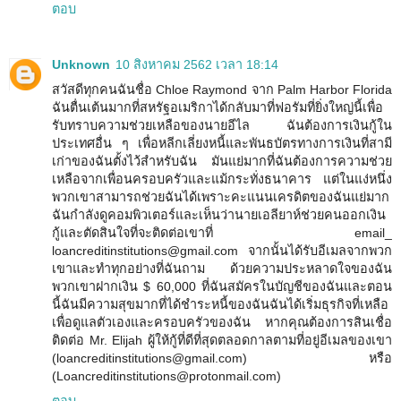
ตอบ
Unknown
10 สิงหาคม 2562 เวลา 18:14
สวัสดีทุกคนฉันชื่อ Chloe Raymond จาก Palm Harbor Florida
ฉันตื่นเต้นมากที่สหรัฐอเมริกาได้กลับมาที่ฟอรัมที่ยิ่งใหญ่นี้เพื่อ
รับทราบความช่วยเหลือของนายอีไล ฉันต้องการเงินกู้ใน
ประเทศอื่น ๆ เพื่อหลีกเลี่ยงหนี้และพันธบัตรทางการเงินที่สามี
เก่าของฉันตั้งไว้สำหรับฉัน มันแย่มากที่ฉันต้องการความช่วย
เหลือจากเพื่อนครอบครัวและแม้กระทั่งธนาคาร แต่ในแง่หนึ่ง
พวกเขาสามารถช่วยฉันได้เพราะคะแนนเครดิตของฉันแย่มาก
ฉันกำลังดูคอมพิวเตอร์และเห็นว่านายเอลียาห์ช่วยคนออกเงิน
กู้และตัดสินใจที่จะติดต่อเขาที่ email_
loancreditinstitutions@gmail.com จากนั้นได้รับอีเมลจากพวก
เขาและทำทุกอย่างที่ฉันถาม ด้วยความประหลาดใจของฉัน
พวกเขาฝากเงิน $ 60,000 ที่ฉันสมัครในบัญชีของฉันและตอน
นี้ฉันมีความสุขมากที่ได้ชำระหนี้ของฉันฉันได้เริ่มธุรกิจที่เหลือ
เพื่อดูแลตัวเองและครอบครัวของฉัน หากคุณต้องการสินเชื่อ
ติดต่อ Mr. Elijah ผู้ให้กู้ที่ดีที่สุดตลอดกาลตามที่อยู่อีเมลของเขา
(loancreditinstitutions@gmail.com) หรือ
(Loancreditinstitutions@protonmail.com)