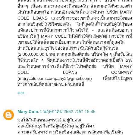
ฉันพบว่ามันยากที่จะได้รับเงินกู้จากธนาคาร / บริษัท การเงิน
อื่น ๆ เนื่องจากคะแนนเครดิตของฉัน ฉันหมดหวังที่จะลองทำ
เงินในเกือบทุกโอกาสบนอินเทอร์เน็ตและค้นหา บริษัท MARY
COLE LOANS และบริการของเขาที่แสดงเป็นลมหายใจของ
อากาศบริสุทธิ์ในชีวิตของฉัน ในที่สุดฉันก็ได้พบกับผู้ให้กู้ของ
แท้และบริการที่ฉันสามารถไว้วางใจได้ - และฉันต้องบอกว่า
บริษัท เงินกู้ MARY COLE ไม่ได้ทำให้ฉันผิดหวัง! การบริการที่
เขามอบให้ฉันนั้นยอดเยี่ยมมากและในที่สุดอนาคตก็ดูสดใส
สำหรับฉันและธุรกิจของฉันเพราะฉันได้รับเงินกู้จำนวน
(2,000,000.00 บาท) หากคุณต้องติดต่อ บริษัท ใด ๆ เพื่อรับเงิน
กู้จำนวนใด ๆ ที่คุณต้องการในวันนี้ด้วยอัตราดอกเบี้ยต่ำ 2%
และกำหนดการชำระคืนที่ดีกว่าโปรดติดต่อ บริษัท MARY
COLE LOANS COMPANY
(marycoleloanscompany3@gmail.com) เพื่อแก้ไขปัญหา
ทางการเงินที่คุณอาจผ่าน ผ่านตอนนี้
ตอบ
Mary Cole
1 พฤษภาคม 2562 เวลา 19:45
ขอให้สันติสุขของพระเจ้าอยู่กับคุณ
คุณเป็นนักธุรกิจหรือผู้หญิง? คุณอยู่ในใด ๆ
ความเครียดทางการเงินหรือคุณต้องการเงินทุนเพื่อเริ่มต้น