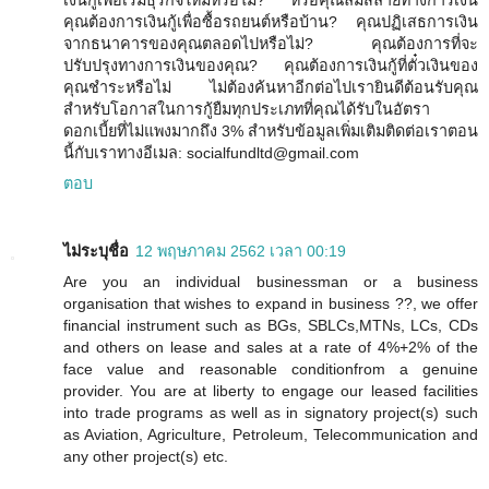
เงินกู้เพื่อเริ่มธุรกิจใหม่หรือไม่? หรือคุณล่มสลายทางการเงิน
คุณต้องการเงินกู้เพื่อซื้อรถยนต์หรือบ้าน? คุณปฏิเสธการเงิน
จากธนาคารของคุณตลอดไปหรือไม่? คุณต้องการที่จะ
ปรับปรุงทางการเงินของคุณ? คุณต้องการเงินกู้ที่ตั๋วเงินของ
คุณชำระหรือไม่ ไม่ต้องค้นหาอีกต่อไปเรายินดีต้อนรับคุณ
สำหรับโอกาสในการกู้ยืมทุกประเภทที่คุณได้รับในอัตรา
ดอกเบี้ยที่ไม่แพงมากถึง 3% สำหรับข้อมูลเพิ่มเติมติดต่อเราตอน
นี้กับเราทางอีเมล: socialfundltd@gmail.com
ตอบ
ไม่ระบุชื่อ
12 พฤษภาคม 2562 เวลา 00:19
Are you an individual businessman or a business
organisation that wishes to expand in business ??, we offer
financial instrument such as BGs, SBLCs,MTNs, LCs, CDs
and others on lease and sales at a rate of 4%+2% of the
face value and reasonable conditionfrom a genuine
provider. You are at liberty to engage our leased facilities
into trade programs as well as in signatory project(s) such
as Aviation, Agriculture, Petroleum, Telecommunication and
any other project(s) etc.