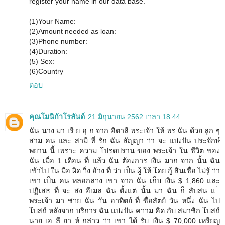
register your name in our data base.
(1)Your Name:
(2)Amount needed as loan:
(3)Phone number:
(4)Duration:
(5) Sex:
(6)Country
ตอบ
คุณโมนิก้าโรลันด์
21 มิถุนายน 2562 เวลา 18:44
ฉัน นาง มา เรี ย ฮุ ก จาก อิตาลี พระเจ้า ให้ พร ฉัน ด้วย ลูก ๆ
สาม คน และ สามี ที่ รัก ฉัน สัญญา ว่า จะ แบ่งปัน ประจักษ์
พยาน นี้ เพราะ ความ โปรดปราน ของ พระเจ้า ใน ชีวิต ของ
ฉัน เมื่อ 1 เดือน ที่ แล้ว ฉัน ต้องการ เงิน มาก จาก นั้น ฉัน
เข้าไป ใน มือ ผิด วิ่ง อ้าง ที่ ว่า เป็น ผู้ ให้ โดย กู้ สินเชื่อ ไม่รู้ ว่า
เขา เป็น คน หลอกลวง เขา จาก ฉัน เก็บ เงิน $ 1,860 และ
ปฏิเสธ ที่ จะ ส่ง อีเมล ฉัน ตั้งแต่ นั้น มา ฉัน ก็ สับสน แ ่
พระเจ้า มา ช่วย ฉัน วัน อาทิตย์ ที่ ซื่อสัตย์ วัน หนึ่ง ฉัน ไป
โบสถ์ หลังจาก บริการ ฉัน แบ่งปัน ความ คิด กับ สมาชิก โบสถ์
นาย เอ ลี ยา ห์ กล่าว ว่า เขา ได้ รับ เงิน $ 70,000 เหรียญ