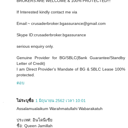
BROKERS ARE WELCOME & 100% PROTECTED!!!
If Interested kindly contact me via
Email:~ crusaderbroker.bgassurance@gmail.com
Skype ID:crusaderbroker.bgassurance
serious enquiry only.
Genuine Provider for BG/SBLC(Bank Guarantee/Standby
Letter of Credit)
I am Direct Provider's Mandate of BG & SBLC Lease 100%
protected.
ตอบ
ไม่ระบุชื่อ
1 มิถุนายน 2562 เวลา 10:01
Assalamualaikum Warahmatullahi Wabarakatuh
ประเทศ: อินโดนีเซีย
ชื่อ: Queen Jamillah