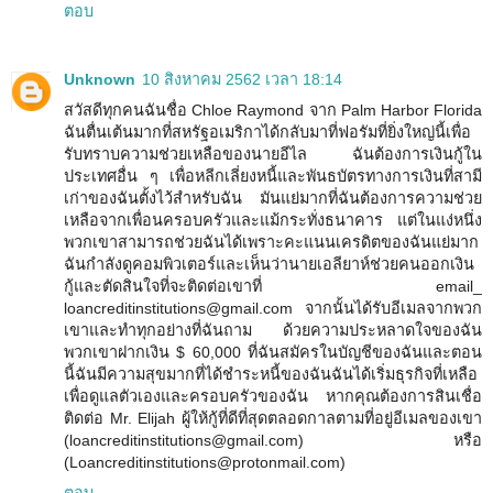
ตอบ
Unknown
10 สิงหาคม 2562 เวลา 18:14
สวัสดีทุกคนฉันชื่อ Chloe Raymond จาก Palm Harbor Florida
ฉันตื่นเต้นมากที่สหรัฐอเมริกาได้กลับมาที่ฟอรัมที่ยิ่งใหญ่นี้เพื่อ
รับทราบความช่วยเหลือของนายอีไล ฉันต้องการเงินกู้ใน
ประเทศอื่น ๆ เพื่อหลีกเลี่ยงหนี้และพันธบัตรทางการเงินที่สามี
เก่าของฉันตั้งไว้สำหรับฉัน มันแย่มากที่ฉันต้องการความช่วย
เหลือจากเพื่อนครอบครัวและแม้กระทั่งธนาคาร แต่ในแง่หนึ่ง
พวกเขาสามารถช่วยฉันได้เพราะคะแนนเครดิตของฉันแย่มาก
ฉันกำลังดูคอมพิวเตอร์และเห็นว่านายเอลียาห์ช่วยคนออกเงิน
กู้และตัดสินใจที่จะติดต่อเขาที่ email_
loancreditinstitutions@gmail.com จากนั้นได้รับอีเมลจากพวก
เขาและทำทุกอย่างที่ฉันถาม ด้วยความประหลาดใจของฉัน
พวกเขาฝากเงิน $ 60,000 ที่ฉันสมัครในบัญชีของฉันและตอน
นี้ฉันมีความสุขมากที่ได้ชำระหนี้ของฉันฉันได้เริ่มธุรกิจที่เหลือ
เพื่อดูแลตัวเองและครอบครัวของฉัน หากคุณต้องการสินเชื่อ
ติดต่อ Mr. Elijah ผู้ให้กู้ที่ดีที่สุดตลอดกาลตามที่อยู่อีเมลของเขา
(loancreditinstitutions@gmail.com) หรือ
(Loancreditinstitutions@protonmail.com)