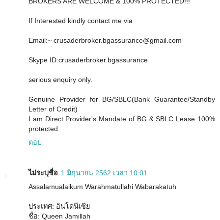
BROKERS ARE WELCOME & 100% PROTECTED!!!
If Interested kindly contact me via
Email:~ crusaderbroker.bgassurance@gmail.com
Skype ID:crusaderbroker.bgassurance
serious enquiry only.
Genuine Provider for BG/SBLC(Bank Guarantee/Standby
Letter of Credit)
I am Direct Provider's Mandate of BG & SBLC Lease 100%
protected.
ตอบ
ไม่ระบุชื่อ
1 มิถุนายน 2562 เวลา 10:01
Assalamualaikum Warahmatullahi Wabarakatuh
ประเทศ: อินโดนีเซีย
ชื่อ: Queen Jamillah