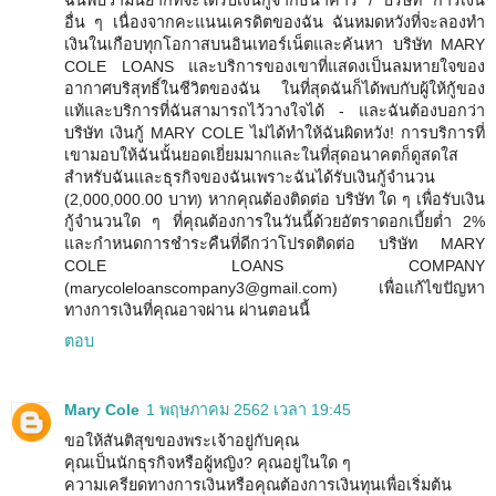
ฉันพบว่ามันยากที่จะได้รับเงินกู้จากธนาคาร / บริษัท การเงิน
อื่น ๆ เนื่องจากคะแนนเครดิตของฉัน ฉันหมดหวังที่จะลองทำ
เงินในเกือบทุกโอกาสบนอินเทอร์เน็ตและค้นหา บริษัท MARY
COLE LOANS และบริการของเขาที่แสดงเป็นลมหายใจของ
อากาศบริสุทธิ์ในชีวิตของฉัน ในที่สุดฉันก็ได้พบกับผู้ให้กู้ของ
แท้และบริการที่ฉันสามารถไว้วางใจได้ - และฉันต้องบอกว่า
บริษัท เงินกู้ MARY COLE ไม่ได้ทำให้ฉันผิดหวัง! การบริการที่
เขามอบให้ฉันนั้นยอดเยี่ยมมากและในที่สุดอนาคตก็ดูสดใส
สำหรับฉันและธุรกิจของฉันเพราะฉันได้รับเงินกู้จำนวน
(2,000,000.00 บาท) หากคุณต้องติดต่อ บริษัท ใด ๆ เพื่อรับเงิน
กู้จำนวนใด ๆ ที่คุณต้องการในวันนี้ด้วยอัตราดอกเบี้ยต่ำ 2%
และกำหนดการชำระคืนที่ดีกว่าโปรดติดต่อ บริษัท MARY
COLE LOANS COMPANY
(marycoleloanscompany3@gmail.com) เพื่อแก้ไขปัญหา
ทางการเงินที่คุณอาจผ่าน ผ่านตอนนี้
ตอบ
Mary Cole
1 พฤษภาคม 2562 เวลา 19:45
ขอให้สันติสุขของพระเจ้าอยู่กับคุณ
คุณเป็นนักธุรกิจหรือผู้หญิง? คุณอยู่ในใด ๆ
ความเครียดทางการเงินหรือคุณต้องการเงินทุนเพื่อเริ่มต้น