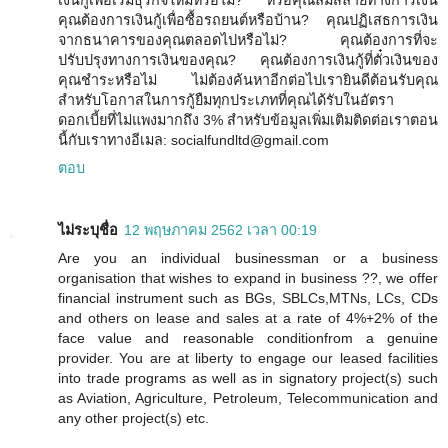
เงินกู้เพื่อเริ่มธุรกิจใหม่หรือไม่? หรือคุณล่มสลายทางการเงิน
คุณต้องการเงินกู้เพื่อซื้อรถยนต์หรือบ้าน? คุณปฏิเสธการเงิน
จากธนาคารของคุณตลอดไปหรือไม่? คุณต้องการที่จะ
ปรับปรุงทางการเงินของคุณ? คุณต้องการเงินกู้ที่ตั๋วเงินของ
คุณชำระหรือไม่ ไม่ต้องค้นหาอีกต่อไปเรายินดีต้อนรับคุณ
สำหรับโอกาสในการกู้ยืมทุกประเภทที่คุณได้รับในอัตรา
ดอกเบี้ยที่ไม่แพงมากถึง 3% สำหรับข้อมูลเพิ่มเติมติดต่อเราตอน
นี้กับเราทางอีเมล: socialfundltd@gmail.com
ตอบ
ไม่ระบุชื่อ
12 พฤษภาคม 2562 เวลา 00:19
Are you an individual businessman or a business
organisation that wishes to expand in business ??, we offer
financial instrument such as BGs, SBLCs,MTNs, LCs, CDs
and others on lease and sales at a rate of 4%+2% of the
face value and reasonable conditionfrom a genuine
provider. You are at liberty to engage our leased facilities
into trade programs as well as in signatory project(s) such
as Aviation, Agriculture, Petroleum, Telecommunication and
any other project(s) etc.