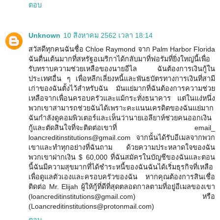
ตอบ
Unknown
10 สิงหาคม 2562 เวลา 18:14
สวัสดีทุกคนฉันชื่อ Chloe Raymond จาก Palm Harbor Florida
ฉันตื่นเต้นมากที่สหรัฐอเมริกาได้กลับมาที่ฟอรัมที่ยิ่งใหญ่นี้เพื่อ
รับทราบความช่วยเหลือของนายอีไล ฉันต้องการเงินกู้ใน
ประเทศอื่น ๆ เพื่อหลีกเลี่ยงหนี้และพันธบัตรทางการเงินที่สามี
เก่าของฉันตั้งไว้สำหรับฉัน มันแย่มากที่ฉันต้องการความช่วย
เหลือจากเพื่อนครอบครัวและแม้กระทั่งธนาคาร แต่ในแง่หนึ่ง
พวกเขาสามารถช่วยฉันได้เพราะคะแนนเครดิตของฉันแย่มาก
ฉันกำลังดูคอมพิวเตอร์และเห็นว่านายเอลียาห์ช่วยคนออกเงิน
กู้และตัดสินใจที่จะติดต่อเขาที่ email_
loancreditinstitutions@gmail.com จากนั้นได้รับอีเมลจากพวก
เขาและทำทุกอย่างที่ฉันถาม ด้วยความประหลาดใจของฉัน
พวกเขาฝากเงิน $ 60,000 ที่ฉันสมัครในบัญชีของฉันและตอน
นี้ฉันมีความสุขมากที่ได้ชำระหนี้ของฉันฉันได้เริ่มธุรกิจที่เหลือ
เพื่อดูแลตัวเองและครอบครัวของฉัน หากคุณต้องการสินเชื่อ
ติดต่อ Mr. Elijah ผู้ให้กู้ที่ดีที่สุดตลอดกาลตามที่อยู่อีเมลของเขา
(loancreditinstitutions@gmail.com) หรือ
(Loancreditinstitutions@protonmail.com)