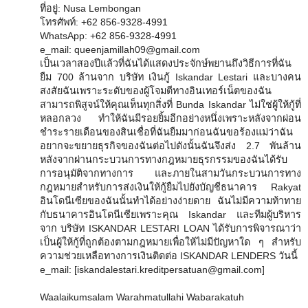
ที่อยู่: Nusa Lembongan
โทรศัพท์: +62 856-9328-4991
WhatsApp: +62 856-9328-4991
e_mail: queenjamillah09@gmail.com
เป็นเวลาสองปีแล้วที่ฉันได้แสดงประจักษ์พยานถึงวิธีการที่ฉัน
ยืม 700 ล้านจาก บริษัท เงินกู้ Iskandar Lestari และบางคน
สงสัยฉันเพราะระดับของผู้โจมตีทางอินเทอร์เน็ตของฉัน
สามารถพิสูจน์ให้คุณเห็นทุกสิ่งที่ Bunda Iskandar ไม่ใช่ผู้ให้กู้ที่
หลอกลวง ทำให้ฉันมีรอยยิ้มอีกอย่างหนึ่งเพราะหลังจากผ่อน
ชำระรายเดือนของสินเชื่อที่ฉันยืมมาก่อนฉันขอร้องแม่ว่าฉัน
อยากจะขยายธุรกิจของฉันต่อไปดังนั้นฉันจึงส่ง 2.7 พันล้าน
หลังจากผ่านกระบวนการทางกฎหมายธุรกรรมของฉันได้รับ
การอนุมัติจากทางการ และภายในสามวันกระบวนการทาง
กฎหมายสำหรับการส่งเงินให้กู้ยืมไปยังบัญชีธนาคาร Rakyat
อินโดนีเซียของฉันนั้นทำได้อย่างง่ายดาย ฉันไม่มีความท้าทาย
กับธนาคารอินโดนีเซียเพราะคุณ Iskandar และทีมผู้บริหาร
จาก บริษัท ISKANDAR LESTARI LOAN ได้รับการพิจารณาว่า
เป็นผู้ให้กู้ที่ถูกต้องตามกฎหมายเพื่อให้ไม่มีปัญหาใด ๆ สำหรับ
ความช่วยเหลือทางการเงินติดต่อ ISKANDAR LENDERS วันนี้
e_mail: [iskandalestari.kreditpersatuan@gmail.com]
Waalaikumsalam Warahmatullahi Wabarakatuh