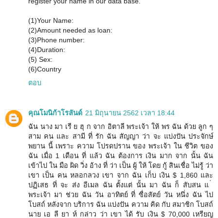
register your name in our data base.
(1)Your Name:
(2)Amount needed as loan:
(3)Phone number:
(4)Duration:
(5) Sex:
(6)Country
ตอบ
คุณโมนิก้าโรลันด์
21 มิถุนายน 2562 เวลา 18:44
ฉัน นาง มา เรี ย ฮุ ก จาก อิตาลี พระเจ้า ให้ พร ฉัน ด้วย ลูก ๆ
สาม คน และ สามี ที่ รัก ฉัน สัญญา ว่า จะ แบ่งปัน ประจักษ์
พยาน นี้ เพราะ ความ โปรดปราน ของ พระเจ้า ใน ชีวิต ของ
ฉัน เมื่อ 1 เดือน ที่ แล้ว ฉัน ต้องการ เงิน มาก จาก นั้น ฉัน
เข้าไป ใน มือ ผิด วิ่ง อ้าง ที่ ว่า เป็น ผู้ ให้ โดย กู้ สินเชื่อ ไม่รู้ ว่า
เขา เป็น คน หลอกลวง เขา จาก ฉัน เก็บ เงิน $ 1,860 และ
ปฏิเสธ ที่ จะ ส่ง อีเมล ฉัน ตั้งแต่ นั้น มา ฉัน ก็ สับสน แ ่
พระเจ้า มา ช่วย ฉัน วัน อาทิตย์ ที่ ซื่อสัตย์ วัน หนึ่ง ฉัน ไป
โบสถ์ หลังจาก บริการ ฉัน แบ่งปัน ความ คิด กับ สมาชิก โบสถ์
นาย เอ ลี ยา ห์ กล่าว ว่า เขา ได้ รับ เงิน $ 70,000 เหรียญ