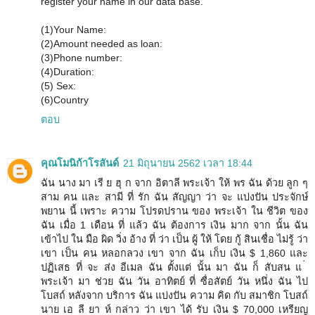
register your name in our data base.
(1)Your Name:
(2)Amount needed as loan:
(3)Phone number:
(4)Duration:
(5) Sex:
(6)Country
ตอบ
คุณโมนิก้าโรลันด์
21 มิถุนายน 2562 เวลา 18:44
ฉัน นาง มา เรี ย ฮุ ก จาก อิตาลี พระเจ้า ให้ พร ฉัน ด้วย ลูก ๆ
สาม คน และ สามี ที่ รัก ฉัน สัญญา ว่า จะ แบ่งปัน ประจักษ์
พยาน นี้ เพราะ ความ โปรดปราน ของ พระเจ้า ใน ชีวิต ของ
ฉัน เมื่อ 1 เดือน ที่ แล้ว ฉัน ต้องการ เงิน มาก จาก นั้น ฉัน
เข้าไป ใน มือ ผิด วิ่ง อ้าง ที่ ว่า เป็น ผู้ ให้ โดย กู้ สินเชื่อ ไม่รู้ ว่า
เขา เป็น คน หลอกลวง เขา จาก ฉัน เก็บ เงิน $ 1,860 และ
ปฏิเสธ ที่ จะ ส่ง อีเมล ฉัน ตั้งแต่ นั้น มา ฉัน ก็ สับสน แ ่
พระเจ้า มา ช่วย ฉัน วัน อาทิตย์ ที่ ซื่อสัตย์ วัน หนึ่ง ฉัน ไป
โบสถ์ หลังจาก บริการ ฉัน แบ่งปัน ความ คิด กับ สมาชิก โบสถ์
นาย เอ ลี ยา ห์ กล่าว ว่า เขา ได้ รับ เงิน $ 70,000 เหรียญ