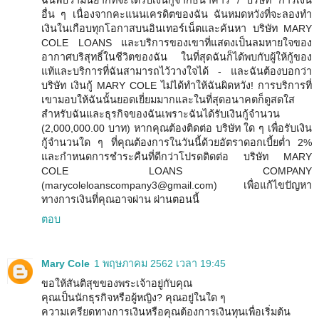
ฉันพบว่ามันยากที่จะได้รับเงินกู้จากธนาคาร / บริษัท การเงิน
อื่น ๆ เนื่องจากคะแนนเครดิตของฉัน ฉันหมดหวังที่จะลองทำ
เงินในเกือบทุกโอกาสบนอินเทอร์เน็ตและค้นหา บริษัท MARY
COLE LOANS และบริการของเขาที่แสดงเป็นลมหายใจของ
อากาศบริสุทธิ์ในชีวิตของฉัน ในที่สุดฉันก็ได้พบกับผู้ให้กู้ของ
แท้และบริการที่ฉันสามารถไว้วางใจได้ - และฉันต้องบอกว่า
บริษัท เงินกู้ MARY COLE ไม่ได้ทำให้ฉันผิดหวัง! การบริการที่
เขามอบให้ฉันนั้นยอดเยี่ยมมากและในที่สุดอนาคตก็ดูสดใส
สำหรับฉันและธุรกิจของฉันเพราะฉันได้รับเงินกู้จำนวน
(2,000,000.00 บาท) หากคุณต้องติดต่อ บริษัท ใด ๆ เพื่อรับเงิน
กู้จำนวนใด ๆ ที่คุณต้องการในวันนี้ด้วยอัตราดอกเบี้ยต่ำ 2%
และกำหนดการชำระคืนที่ดีกว่าโปรดติดต่อ บริษัท MARY
COLE LOANS COMPANY
(marycoleloanscompany3@gmail.com) เพื่อแก้ไขปัญหา
ทางการเงินที่คุณอาจผ่าน ผ่านตอนนี้
ตอบ
Mary Cole
1 พฤษภาคม 2562 เวลา 19:45
ขอให้สันติสุขของพระเจ้าอยู่กับคุณ
คุณเป็นนักธุรกิจหรือผู้หญิง? คุณอยู่ในใด ๆ
ความเครียดทางการเงินหรือคุณต้องการเงินทุนเพื่อเริ่มต้น