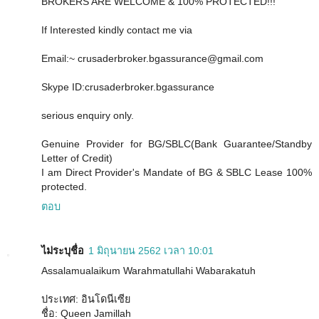
BROKERS ARE WELCOME & 100% PROTECTED!!!
If Interested kindly contact me via
Email:~ crusaderbroker.bgassurance@gmail.com
Skype ID:crusaderbroker.bgassurance
serious enquiry only.
Genuine Provider for BG/SBLC(Bank Guarantee/Standby
Letter of Credit)
I am Direct Provider's Mandate of BG & SBLC Lease 100%
protected.
ตอบ
ไม่ระบุชื่อ
1 มิถุนายน 2562 เวลา 10:01
Assalamualaikum Warahmatullahi Wabarakatuh
ประเทศ: อินโดนีเซีย
ชื่อ: Queen Jamillah