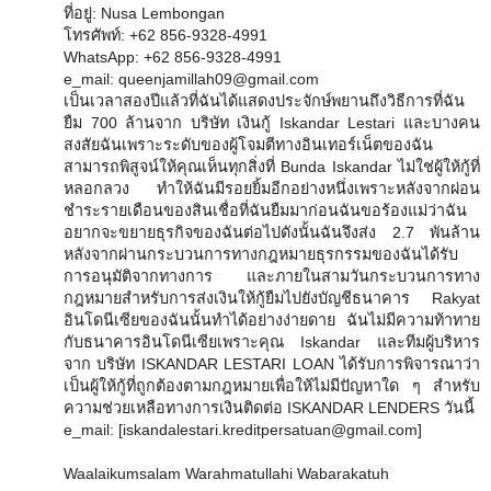
ที่อยู่: Nusa Lembongan
โทรศัพท์: +62 856-9328-4991
WhatsApp: +62 856-9328-4991
e_mail: queenjamillah09@gmail.com
เป็นเวลาสองปีแล้วที่ฉันได้แสดงประจักษ์พยานถึงวิธีการที่ฉัน
ยืม 700 ล้านจาก บริษัท เงินกู้ Iskandar Lestari และบางคน
สงสัยฉันเพราะระดับของผู้โจมตีทางอินเทอร์เน็ตของฉัน
สามารถพิสูจน์ให้คุณเห็นทุกสิ่งที่ Bunda Iskandar ไม่ใช่ผู้ให้กู้ที่
หลอกลวง ทำให้ฉันมีรอยยิ้มอีกอย่างหนึ่งเพราะหลังจากผ่อน
ชำระรายเดือนของสินเชื่อที่ฉันยืมมาก่อนฉันขอร้องแม่ว่าฉัน
อยากจะขยายธุรกิจของฉันต่อไปดังนั้นฉันจึงส่ง 2.7 พันล้าน
หลังจากผ่านกระบวนการทางกฎหมายธุรกรรมของฉันได้รับ
การอนุมัติจากทางการ และภายในสามวันกระบวนการทาง
กฎหมายสำหรับการส่งเงินให้กู้ยืมไปยังบัญชีธนาคาร Rakyat
อินโดนีเซียของฉันนั้นทำได้อย่างง่ายดาย ฉันไม่มีความท้าทาย
กับธนาคารอินโดนีเซียเพราะคุณ Iskandar และทีมผู้บริหาร
จาก บริษัท ISKANDAR LESTARI LOAN ได้รับการพิจารณาว่า
เป็นผู้ให้กู้ที่ถูกต้องตามกฎหมายเพื่อให้ไม่มีปัญหาใด ๆ สำหรับ
ความช่วยเหลือทางการเงินติดต่อ ISKANDAR LENDERS วันนี้
e_mail: [iskandalestari.kreditpersatuan@gmail.com]
Waalaikumsalam Warahmatullahi Wabarakatuh