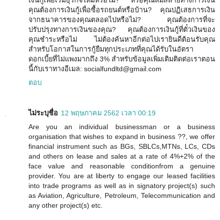
เงินกู้เพื่อเริ่มธุรกิจใหม่หรือไม่? หรือคุณล่มสลายทางการเงิน
คุณต้องการเงินกู้เพื่อซื้อรถยนต์หรือบ้าน? คุณปฏิเสธการเงิน
จากธนาคารของคุณตลอดไปหรือไม่? คุณต้องการที่จะ
ปรับปรุงทางการเงินของคุณ? คุณต้องการเงินกู้ที่ตั๋วเงินของ
คุณชำระหรือไม่ ไม่ต้องค้นหาอีกต่อไปเรายินดีต้อนรับคุณ
สำหรับโอกาสในการกู้ยืมทุกประเภทที่คุณได้รับในอัตรา
ดอกเบี้ยที่ไม่แพงมากถึง 3% สำหรับข้อมูลเพิ่มเติมติดต่อเราตอน
นี้กับเราทางอีเมล: socialfundltd@gmail.com
ตอบ
ไม่ระบุชื่อ
12 พฤษภาคม 2562 เวลา 00:19
Are you an individual businessman or a business
organisation that wishes to expand in business ??, we offer
financial instrument such as BGs, SBLCs,MTNs, LCs, CDs
and others on lease and sales at a rate of 4%+2% of the
face value and reasonable conditionfrom a genuine
provider. You are at liberty to engage our leased facilities
into trade programs as well as in signatory project(s) such
as Aviation, Agriculture, Petroleum, Telecommunication and
any other project(s) etc.