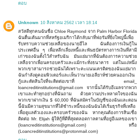
ตอบ
Unknown
10 สิงหาคม 2562 เวลา 18:14
สวัสดีทุกคนฉันชื่อ Chloe Raymond จาก Palm Harbor Florida
ฉันตื่นเต้นมากที่สหรัฐอเมริกาได้กลับมาที่ฟอรัมที่ยิ่งใหญ่นี้เพื่อ
รับทราบความช่วยเหลือของนายอีไล ฉันต้องการเงินกู้ใน
ประเทศอื่น ๆ เพื่อหลีกเลี่ยงหนี้และพันธบัตรทางการเงินที่สามี
เก่าของฉันตั้งไว้สำหรับฉัน มันแย่มากที่ฉันต้องการความช่วย
เหลือจากเพื่อนครอบครัวและแม้กระทั่งธนาคาร แต่ในแง่หนึ่ง
พวกเขาสามารถช่วยฉันได้เพราะคะแนนเครดิตของฉันแย่มาก
ฉันกำลังดูคอมพิวเตอร์และเห็นว่านายเอลียาห์ช่วยคนออกเงิน
กู้และตัดสินใจที่จะติดต่อเขาที่ email_
loancreditinstitutions@gmail.com จากนั้นได้รับอีเมลจากพวก
เขาและทำทุกอย่างที่ฉันถาม ด้วยความประหลาดใจของฉัน
พวกเขาฝากเงิน $ 60,000 ที่ฉันสมัครในบัญชีของฉันและตอน
นี้ฉันมีความสุขมากที่ได้ชำระหนี้ของฉันฉันได้เริ่มธุรกิจที่เหลือ
เพื่อดูแลตัวเองและครอบครัวของฉัน หากคุณต้องการสินเชื่อ
ติดต่อ Mr. Elijah ผู้ให้กู้ที่ดีที่สุดตลอดกาลตามที่อยู่อีเมลของเขา
(loancreditinstitutions@gmail.com) หรือ
(Loancreditinstitutions@protonmail.com)