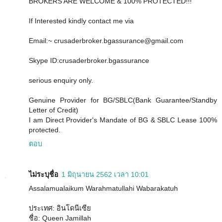
BROKERS ARE WELCOME & 100% PROTECTED!!!
If Interested kindly contact me via
Email:~ crusaderbroker.bgassurance@gmail.com
Skype ID:crusaderbroker.bgassurance
serious enquiry only.
Genuine Provider for BG/SBLC(Bank Guarantee/Standby
Letter of Credit)
I am Direct Provider's Mandate of BG & SBLC Lease 100%
protected.
ตอบ
ไม่ระบุชื่อ
1 มิถุนายน 2562 เวลา 10:01
Assalamualaikum Warahmatullahi Wabarakatuh
ประเทศ: อินโดนีเซีย
ชื่อ: Queen Jamillah