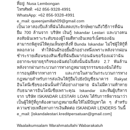
ที่อยู่: Nusa Lembongan
โทรศัพท์: +62 856-9328-4991
WhatsApp: +62 856-9328-4991
e_mail: queenjamillah09@gmail.com
เป็นเวลาสองปีแล้วที่ฉันได้แสดงประจักษ์พยานถึงวิธีการที่ฉัน
ยืม 700 ล้านจาก บริษัท เงินกู้ Iskandar Lestari และบางคน
สงสัยฉันเพราะระดับของผู้โจมตีทางอินเทอร์เน็ตของฉัน
สามารถพิสูจน์ให้คุณเห็นทุกสิ่งที่ Bunda Iskandar ไม่ใช่ผู้ให้กู้ที่
หลอกลวง ทำให้ฉันมีรอยยิ้มอีกอย่างหนึ่งเพราะหลังจากผ่อน
ชำระรายเดือนของสินเชื่อที่ฉันยืมมาก่อนฉันขอร้องแม่ว่าฉัน
อยากจะขยายธุรกิจของฉันต่อไปดังนั้นฉันจึงส่ง 2.7 พันล้าน
หลังจากผ่านกระบวนการทางกฎหมายธุรกรรมของฉันได้รับ
การอนุมัติจากทางการ และภายในสามวันกระบวนการทาง
กฎหมายสำหรับการส่งเงินให้กู้ยืมไปยังบัญชีธนาคาร Rakyat
อินโดนีเซียของฉันนั้นทำได้อย่างง่ายดาย ฉันไม่มีความท้าทาย
กับธนาคารอินโดนีเซียเพราะคุณ Iskandar และทีมผู้บริหาร
จาก บริษัท ISKANDAR LESTARI LOAN ได้รับการพิจารณาว่า
เป็นผู้ให้กู้ที่ถูกต้องตามกฎหมายเพื่อให้ไม่มีปัญหาใด ๆ สำหรับ
ความช่วยเหลือทางการเงินติดต่อ ISKANDAR LENDERS วันนี้
e_mail: [iskandalestari.kreditpersatuan@gmail.com]
Waalaikumsalam Warahmatullahi Wabarakatuh