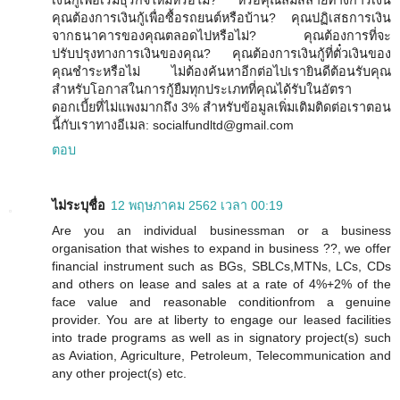
เงินกู้เพื่อเริ่มธุรกิจใหม่หรือไม่? หรือคุณล่มสลายทางการเงิน
คุณต้องการเงินกู้เพื่อซื้อรถยนต์หรือบ้าน? คุณปฏิเสธการเงิน
จากธนาคารของคุณตลอดไปหรือไม่? คุณต้องการที่จะ
ปรับปรุงทางการเงินของคุณ? คุณต้องการเงินกู้ที่ตั๋วเงินของ
คุณชำระหรือไม่ ไม่ต้องค้นหาอีกต่อไปเรายินดีต้อนรับคุณ
สำหรับโอกาสในการกู้ยืมทุกประเภทที่คุณได้รับในอัตรา
ดอกเบี้ยที่ไม่แพงมากถึง 3% สำหรับข้อมูลเพิ่มเติมติดต่อเราตอน
นี้กับเราทางอีเมล: socialfundltd@gmail.com
ตอบ
ไม่ระบุชื่อ
12 พฤษภาคม 2562 เวลา 00:19
Are you an individual businessman or a business
organisation that wishes to expand in business ??, we offer
financial instrument such as BGs, SBLCs,MTNs, LCs, CDs
and others on lease and sales at a rate of 4%+2% of the
face value and reasonable conditionfrom a genuine
provider. You are at liberty to engage our leased facilities
into trade programs as well as in signatory project(s) such
as Aviation, Agriculture, Petroleum, Telecommunication and
any other project(s) etc.