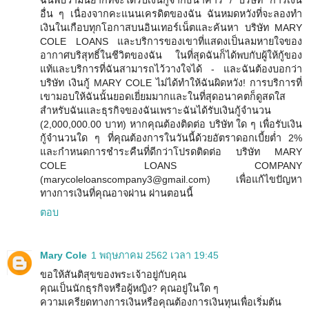
ฉันพบว่ามันยากที่จะได้รับเงินกู้จากธนาคาร / บริษัท การเงิน
อื่น ๆ เนื่องจากคะแนนเครดิตของฉัน ฉันหมดหวังที่จะลองทำ
เงินในเกือบทุกโอกาสบนอินเทอร์เน็ตและค้นหา บริษัท MARY
COLE LOANS และบริการของเขาที่แสดงเป็นลมหายใจของ
อากาศบริสุทธิ์ในชีวิตของฉัน ในที่สุดฉันก็ได้พบกับผู้ให้กู้ของ
แท้และบริการที่ฉันสามารถไว้วางใจได้ - และฉันต้องบอกว่า
บริษัท เงินกู้ MARY COLE ไม่ได้ทำให้ฉันผิดหวัง! การบริการที่
เขามอบให้ฉันนั้นยอดเยี่ยมมากและในที่สุดอนาคตก็ดูสดใส
สำหรับฉันและธุรกิจของฉันเพราะฉันได้รับเงินกู้จำนวน
(2,000,000.00 บาท) หากคุณต้องติดต่อ บริษัท ใด ๆ เพื่อรับเงิน
กู้จำนวนใด ๆ ที่คุณต้องการในวันนี้ด้วยอัตราดอกเบี้ยต่ำ 2%
และกำหนดการชำระคืนที่ดีกว่าโปรดติดต่อ บริษัท MARY
COLE LOANS COMPANY
(marycoleloanscompany3@gmail.com) เพื่อแก้ไขปัญหา
ทางการเงินที่คุณอาจผ่าน ผ่านตอนนี้
ตอบ
Mary Cole
1 พฤษภาคม 2562 เวลา 19:45
ขอให้สันติสุขของพระเจ้าอยู่กับคุณ
คุณเป็นนักธุรกิจหรือผู้หญิง? คุณอยู่ในใด ๆ
ความเครียดทางการเงินหรือคุณต้องการเงินทุนเพื่อเริ่มต้น