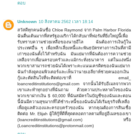
ตอบ
Unknown
10 สิงหาคม 2562 เวลา 18:14
สวัสดีทุกคนฉันชื่อ Chloe Raymond จาก Palm Harbor Florida
ฉันตื่นเต้นมากที่สหรัฐอเมริกาได้กลับมาที่ฟอรัมที่ยิ่งใหญ่นี้เพื่อ
รับทราบความช่วยเหลือของนายอีไล ฉันต้องการเงินกู้ใน
ประเทศอื่น ๆ เพื่อหลีกเลี่ยงหนี้และพันธบัตรทางการเงินที่สามี
เก่าของฉันตั้งไว้สำหรับฉัน มันแย่มากที่ฉันต้องการความช่วย
เหลือจากเพื่อนครอบครัวและแม้กระทั่งธนาคาร แต่ในแง่หนึ่ง
พวกเขาสามารถช่วยฉันได้เพราะคะแนนเครดิตของฉันแย่มาก
ฉันกำลังดูคอมพิวเตอร์และเห็นว่านายเอลียาห์ช่วยคนออกเงิน
กู้และตัดสินใจที่จะติดต่อเขาที่ email_
loancreditinstitutions@gmail.com จากนั้นได้รับอีเมลจากพวก
เขาและทำทุกอย่างที่ฉันถาม ด้วยความประหลาดใจของฉัน
พวกเขาฝากเงิน $ 60,000 ที่ฉันสมัครในบัญชีของฉันและตอน
นี้ฉันมีความสุขมากที่ได้ชำระหนี้ของฉันฉันได้เริ่มธุรกิจที่เหลือ
เพื่อดูแลตัวเองและครอบครัวของฉัน หากคุณต้องการสินเชื่อ
ติดต่อ Mr. Elijah ผู้ให้กู้ที่ดีที่สุดตลอดกาลตามที่อยู่อีเมลของเขา
(loancreditinstitutions@gmail.com) หรือ
(Loancreditinstitutions@protonmail.com)