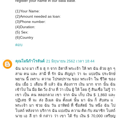
register your name in our data base.
(1)Your Name:
(2)Amount needed as loan:
(3)Phone number:
(4)Duration:
(5) Sex:
(6)Country
ตอบ
คุณโมนิก้าโรลันด์
21 มิถุนายน 2562 เวลา 18:44
ฉัน นาง มา เรี ย ฮุ ก จาก อิตาลี พระเจ้า ให้ พร ฉัน ด้วย ลูก ๆ
สาม คน และ สามี ที่ รัก ฉัน สัญญา ว่า จะ แบ่งปัน ประจักษ์
พยาน นี้ เพราะ ความ โปรดปราน ของ พระเจ้า ใน ชีวิต ของ
ฉัน เมื่อ 1 เดือน ที่ แล้ว ฉัน ต้องการ เงิน มาก จาก นั้น ฉัน
เข้าไป ใน มือ ผิด วิ่ง อ้าง ที่ ว่า เป็น ผู้ ให้ โดย กู้ สินเชื่อ ไม่รู้ ว่า
เขา เป็น คน หลอกลวง เขา จาก ฉัน เก็บ เงิน $ 1,860 และ
ปฏิเสธ ที่ จะ ส่ง อีเมล ฉัน ตั้งแต่ นั้น มา ฉัน ก็ สับสน แ ่
พระเจ้า มา ช่วย ฉัน วัน อาทิตย์ ที่ ซื่อสัตย์ วัน หนึ่ง ฉัน ไป
โบสถ์ หลังจาก บริการ ฉัน แบ่งปัน ความ คิด กับ สมาชิก โบสถ์
นาย เอ ลี ยา ห์ กล่าว ว่า เขา ได้ รับ เงิน $ 70,000 เหรียญ