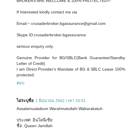
BROKERS ARE WELCOME & 100% PROTECTED!!!
If Interested kindly contact me via
Email:~ crusaderbroker.bgassurance@gmail.com
Skype ID:crusaderbroker.bgassurance
serious enquiry only.
Genuine Provider for BG/SBLC(Bank Guarantee/Standby
Letter of Credit)
I am Direct Provider's Mandate of BG & SBLC Lease 100%
protected.
ตอบ
ไม่ระบุชื่อ
1 มิถุนายน 2562 เวลา 10:01
Assalamualaikum Warahmatullahi Wabarakatuh
ประเทศ: อินโดนีเซีย
ชื่อ: Queen Jamillah