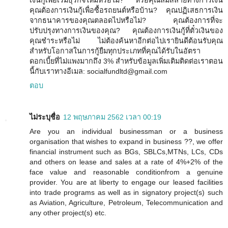
เงินกู้เพื่อเริ่มธุรกิจใหม่หรือไม่? หรือคุณล่มสลายทางการเงิน
คุณต้องการเงินกู้เพื่อซื้อรถยนต์หรือบ้าน? คุณปฏิเสธการเงิน
จากธนาคารของคุณตลอดไปหรือไม่? คุณต้องการที่จะ
ปรับปรุงทางการเงินของคุณ? คุณต้องการเงินกู้ที่ตั๋วเงินของ
คุณชำระหรือไม่ ไม่ต้องค้นหาอีกต่อไปเรายินดีต้อนรับคุณ
สำหรับโอกาสในการกู้ยืมทุกประเภทที่คุณได้รับในอัตรา
ดอกเบี้ยที่ไม่แพงมากถึง 3% สำหรับข้อมูลเพิ่มเติมติดต่อเราตอน
นี้กับเราทางอีเมล: socialfundltd@gmail.com
ตอบ
ไม่ระบุชื่อ
12 พฤษภาคม 2562 เวลา 00:19
Are you an individual businessman or a business
organisation that wishes to expand in business ??, we offer
financial instrument such as BGs, SBLCs,MTNs, LCs, CDs
and others on lease and sales at a rate of 4%+2% of the
face value and reasonable conditionfrom a genuine
provider. You are at liberty to engage our leased facilities
into trade programs as well as in signatory project(s) such
as Aviation, Agriculture, Petroleum, Telecommunication and
any other project(s) etc.