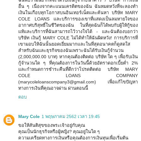
ฉันพบว่ามันยากที่จะได้รับเงินกู้จากธนาคาร / บริษัท การเงิน
อื่น ๆ เนื่องจากคะแนนเครดิตของฉัน ฉันหมดหวังที่จะลองทำ
เงินในเกือบทุกโอกาสบนอินเทอร์เน็ตและค้นหา บริษัท MARY
COLE LOANS และบริการของเขาที่แสดงเป็นลมหายใจของ
อากาศบริสุทธิ์ในชีวิตของฉัน ในที่สุดฉันก็ได้พบกับผู้ให้กู้ของ
แท้และบริการที่ฉันสามารถไว้วางใจได้ - และฉันต้องบอกว่า
บริษัท เงินกู้ MARY COLE ไม่ได้ทำให้ฉันผิดหวัง! การบริการที่
เขามอบให้ฉันนั้นยอดเยี่ยมมากและในที่สุดอนาคตก็ดูสดใส
สำหรับฉันและธุรกิจของฉันเพราะฉันได้รับเงินกู้จำนวน
(2,000,000.00 บาท) หากคุณต้องติดต่อ บริษัท ใด ๆ เพื่อรับเงิน
กู้จำนวนใด ๆ ที่คุณต้องการในวันนี้ด้วยอัตราดอกเบี้ยต่ำ 2%
และกำหนดการชำระคืนที่ดีกว่าโปรดติดต่อ บริษัท MARY
COLE LOANS COMPANY
(marycoleloanscompany3@gmail.com) เพื่อแก้ไขปัญหา
ทางการเงินที่คุณอาจผ่าน ผ่านตอนนี้
ตอบ
Mary Cole
1 พฤษภาคม 2562 เวลา 19:45
ขอให้สันติสุขของพระเจ้าอยู่กับคุณ
คุณเป็นนักธุรกิจหรือผู้หญิง? คุณอยู่ในใด ๆ
ความเครียดทางการเงินหรือคุณต้องการเงินทุนเพื่อเริ่มต้น