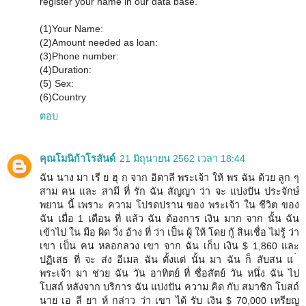
register your name in our data base.
(1)Your Name:
(2)Amount needed as loan:
(3)Phone number:
(4)Duration:
(5) Sex:
(6)Country
ตอบ
คุณโมนิก้าโรลันด์
21 มิถุนายน 2562 เวลา 18:44
ฉัน นาง มา เรี ย ฮุ ก จาก อิตาลี พระเจ้า ให้ พร ฉัน ด้วย ลูก ๆ
สาม คน และ สามี ที่ รัก ฉัน สัญญา ว่า จะ แบ่งปัน ประจักษ์
พยาน นี้ เพราะ ความ โปรดปราน ของ พระเจ้า ใน ชีวิต ของ
ฉัน เมื่อ 1 เดือน ที่ แล้ว ฉัน ต้องการ เงิน มาก จาก นั้น ฉัน
เข้าไป ใน มือ ผิด วิ่ง อ้าง ที่ ว่า เป็น ผู้ ให้ โดย กู้ สินเชื่อ ไม่รู้ ว่า
เขา เป็น คน หลอกลวง เขา จาก ฉัน เก็บ เงิน $ 1,860 และ
ปฏิเสธ ที่ จะ ส่ง อีเมล ฉัน ตั้งแต่ นั้น มา ฉัน ก็ สับสน แ ่
พระเจ้า มา ช่วย ฉัน วัน อาทิตย์ ที่ ซื่อสัตย์ วัน หนึ่ง ฉัน ไป
โบสถ์ หลังจาก บริการ ฉัน แบ่งปัน ความ คิด กับ สมาชิก โบสถ์
นาย เอ ลี ยา ห์ กล่าว ว่า เขา ได้ รับ เงิน $ 70,000 เหรียญ