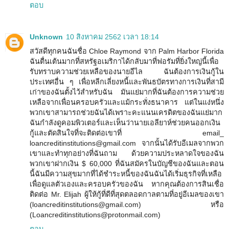
ตอบ
Unknown
10 สิงหาคม 2562 เวลา 18:14
สวัสดีทุกคนฉันชื่อ Chloe Raymond จาก Palm Harbor Florida
ฉันตื่นเต้นมากที่สหรัฐอเมริกาได้กลับมาที่ฟอรัมที่ยิ่งใหญ่นี้เพื่อ
รับทราบความช่วยเหลือของนายอีไล ฉันต้องการเงินกู้ใน
ประเทศอื่น ๆ เพื่อหลีกเลี่ยงหนี้และพันธบัตรทางการเงินที่สามี
เก่าของฉันตั้งไว้สำหรับฉัน มันแย่มากที่ฉันต้องการความช่วย
เหลือจากเพื่อนครอบครัวและแม้กระทั่งธนาคาร แต่ในแง่หนึ่ง
พวกเขาสามารถช่วยฉันได้เพราะคะแนนเครดิตของฉันแย่มาก
ฉันกำลังดูคอมพิวเตอร์และเห็นว่านายเอลียาห์ช่วยคนออกเงิน
กู้และตัดสินใจที่จะติดต่อเขาที่ email_
loancreditinstitutions@gmail.com จากนั้นได้รับอีเมลจากพวก
เขาและทำทุกอย่างที่ฉันถาม ด้วยความประหลาดใจของฉัน
พวกเขาฝากเงิน $ 60,000 ที่ฉันสมัครในบัญชีของฉันและตอน
นี้ฉันมีความสุขมากที่ได้ชำระหนี้ของฉันฉันได้เริ่มธุรกิจที่เหลือ
เพื่อดูแลตัวเองและครอบครัวของฉัน หากคุณต้องการสินเชื่อ
ติดต่อ Mr. Elijah ผู้ให้กู้ที่ดีที่สุดตลอดกาลตามที่อยู่อีเมลของเขา
(loancreditinstitutions@gmail.com) หรือ
(Loancreditinstitutions@protonmail.com)