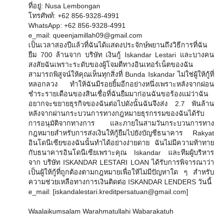
ที่อยู่: Nusa Lembongan
โทรศัพท์: +62 856-9328-4991
WhatsApp: +62 856-9328-4991
e_mail: queenjamillah09@gmail.com
เป็นเวลาสองปีแล้วที่ฉันได้แสดงประจักษ์พยานถึงวิธีการที่ฉัน
ยืม 700 ล้านจาก บริษัท เงินกู้ Iskandar Lestari และบางคน
สงสัยฉันเพราะระดับของผู้โจมตีทางอินเทอร์เน็ตของฉัน
สามารถพิสูจน์ให้คุณเห็นทุกสิ่งที่ Bunda Iskandar ไม่ใช่ผู้ให้กู้ที่
หลอกลวง ทำให้ฉันมีรอยยิ้มอีกอย่างหนึ่งเพราะหลังจากผ่อน
ชำระรายเดือนของสินเชื่อที่ฉันยืมมาก่อนฉันขอร้องแม่ว่าฉัน
อยากจะขยายธุรกิจของฉันต่อไปดังนั้นฉันจึงส่ง 2.7 พันล้าน
หลังจากผ่านกระบวนการทางกฎหมายธุรกรรมของฉันได้รับ
การอนุมัติจากทางการ และภายในสามวันกระบวนการทาง
กฎหมายสำหรับการส่งเงินให้กู้ยืมไปยังบัญชีธนาคาร Rakyat
อินโดนีเซียของฉันนั้นทำได้อย่างง่ายดาย ฉันไม่มีความท้าทาย
กับธนาคารอินโดนีเซียเพราะคุณ Iskandar และทีมผู้บริหาร
จาก บริษัท ISKANDAR LESTARI LOAN ได้รับการพิจารณาว่า
เป็นผู้ให้กู้ที่ถูกต้องตามกฎหมายเพื่อให้ไม่มีปัญหาใด ๆ สำหรับ
ความช่วยเหลือทางการเงินติดต่อ ISKANDAR LENDERS วันนี้
e_mail: [iskandalestari.kreditpersatuan@gmail.com]
Waalaikumsalam Warahmatullahi Wabarakatuh